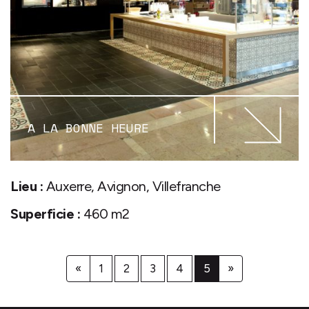
A LA BONNE HEURE
Lieu :
Auxerre, Avignon, Villefranche
Superficie :
460 m2
«
1
2
3
4
5
»