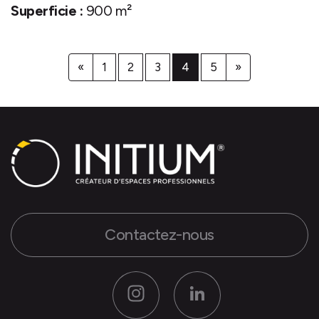
Superficie :
900 m²
«
1
2
3
4
5
»
Contactez-nous
Instagram
LinkedIn